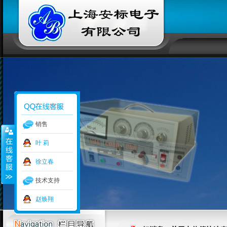
销售
叶 莉
徐立春
技术支持
赵焕翔