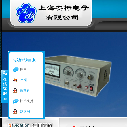
销售
叶 莉
徐立春
技术支持
赵焕翔