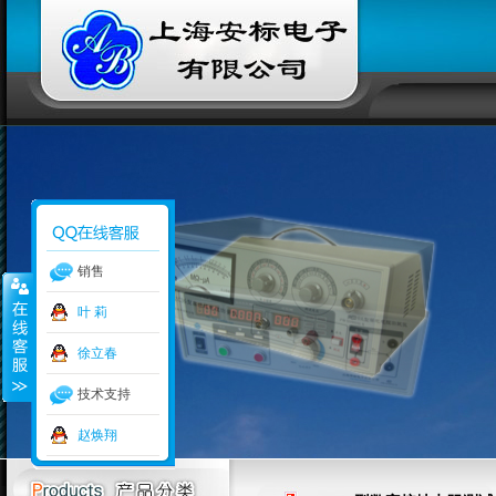
销售
叶 莉
徐立春
技术支持
赵焕翔