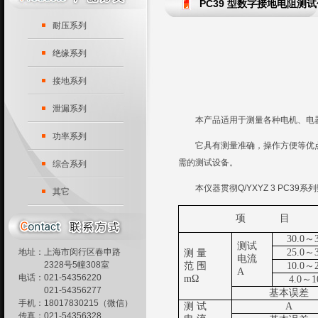
PC39 型数字接地电阻
耐压系列
绝缘系列
接地系列
泄漏系列
本产品适用于测量各种电机、电器
功率系列
它具有测量准确，操作方便等优点。
需的测试设备。
综合系列
本仪器贯彻Q/YXYZ 3 PC39
其它
项 目
30.0～3
测试
地址：上海市闵行区春申路
25.0～3
测 量
电流
2328号5幢308室
范 围
10.0～2
A
电话：021-54356220
mΩ
4.0～1
021-54356277
基本误差
手机：18017830215（微信）
测 试
A
传真：021-54356328