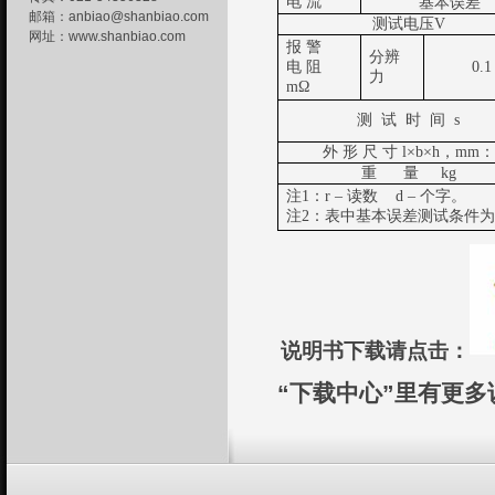
电 流
基本误差
邮箱：
anbiao@shanbiao.com
测试电压V
网址：
www.shanbiao.com
报 警
分辨
电 阻
0.1
力
mΩ
测 试 时 间 s
外 形 尺 寸 l×b×h，mm：
重 量 kg
注1：r
–
读数 d
–
个字。
注2：表中基本误差测试条件为温
说明书下载请点击：
“下载中心”里有更