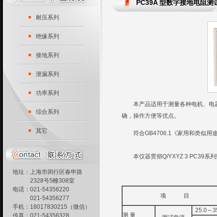
PC39A 型数字接地电阻测
耐压系列
绝缘系列
接地系列
泄漏系列
功率系列
本产品适用于测量各种电机、电器
综合系列
确，操作方便等优点。
其它
符合GB4706.1《家用和类似
本仪器贯彻Q/YXYZ 3 PC39
地址：上海市闵行区春申路
2328号5幢308室
电话：021-54356220
项 目
021-54356277
手机：18017830215（微信）
25.0～3
测 量
传真：021-54356328