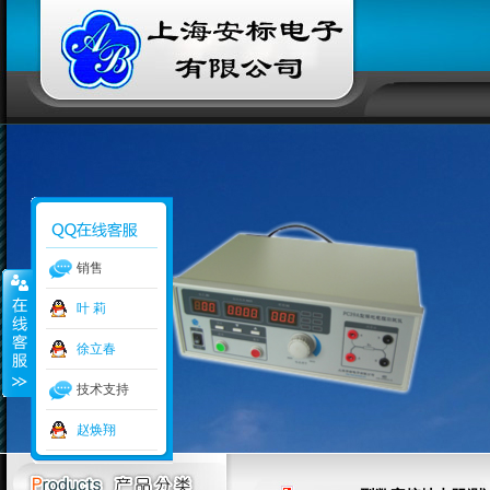
销售
叶 莉
徐立春
技术支持
赵焕翔