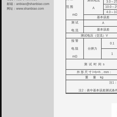
测试电流
3.0～25
邮箱：
anbiao@shanbiao.com
范 围
10.0～2
A
网址：
www.shanbiao.com
4.0～10
mΩ
基本误差
测 试
A
基本误差
电 流
测试电压（交流）V
报 警
0.1
电 阻
分辨力
1
mΩ
测 试 时 间 s
外 形 尺 寸 l×b×h，mm：
重 量 kg
注1：
注2：表中基本误差测试条件